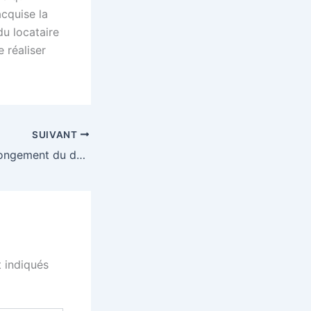
acquise la
du locataire
 réaliser
SUIVANT
LA LOI ALUR, l’allongement du délai de paiement d’arriérés de loyer de 24 à 36 mois
 indiqués