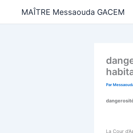
Aller
MAÎTRE Messaouda GACEM
au
contenu
danger
habit
Par
Messaoud
dangerosité
La Cour d’A